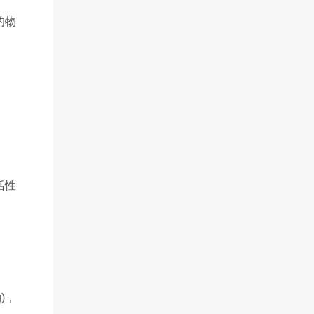
的物
活性
。
)，