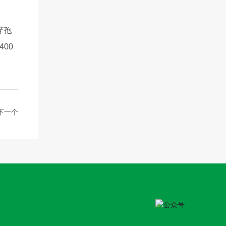
芽孢
00
下一个