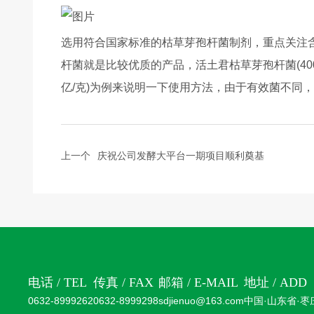
选用符合国家标准的枯草芽孢杆菌制剂，重点关注含孢
杆菌就是比较优质的产品，活土君枯草芽孢杆菌(400
亿/克)为例来说明一下使用方法，由于有效菌不同
上一个
庆祝公司发酵大平台一期项目顺利奠基
电话 / TEL
传真 / FAX
邮箱 / E-MAIL
地址 / ADD
0632-8999262
0632-8999298
sdjienuo@163.com
中国·山东省·