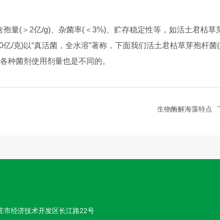
量(＞2亿/g)、杂菌率(＜3%)、贮存稳定性等，如活土君枯草
亿/克)以“真活菌，全水溶”著称，下面我们活土君枯草芽孢杆菌(4
，各种菌剂使用剂量也是不同的。
生物酶解海藻特点
枣庄市经济技术开发区长江路22号