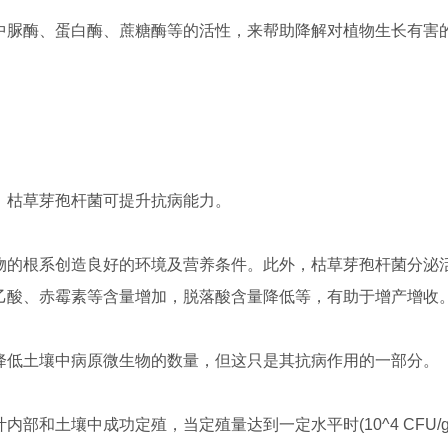
中脲酶、蛋白酶、蔗糖酶等的活性，来帮助降解对植物生长有害
，枯草芽孢杆菌可提升抗病能力。
物的根系创造良好的环境及营养条件。此外，枯草芽孢杆菌分泌
乙酸、赤霉素等含量增加，脱落酸含量降低等，有助于增产增收
降低土壤中病原微生物的数量，但这只是其抗病作用的一部分。
和土壤中成功定殖，当定殖量达到一定水平时(10^4 CFU/g