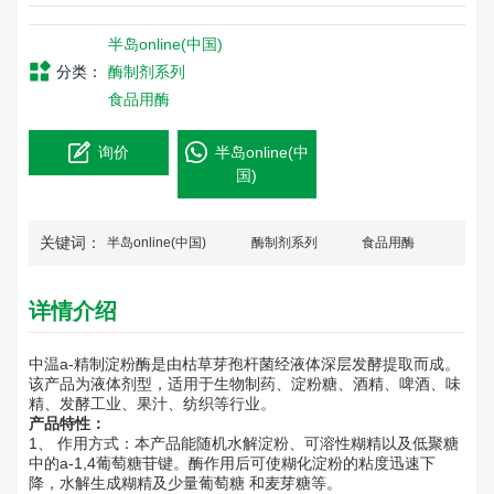
半岛online(中国)
分类：
酶制剂系列
食品用酶
询价
半岛online(中
国)
关键词：
半岛online(中国)
酶制剂系列
食品用酶
详情介绍
中温a-精制淀粉酶是由枯草芽孢杆菌经液体深层发酵提取而成。
该产品为液体剂型，适用于生物制药、淀粉糖、酒精、啤酒、味
精、发酵工业、果汁、纺织等行业。
产品特性：
1、 作用方式：本产品能随机水解淀粉、可溶性糊精以及低聚糖
中的a-1,4葡萄糖苷键。酶作用后可使糊化淀粉的粘度迅速下
降，水解生成糊精及少量葡萄糖 和麦芽糖等。