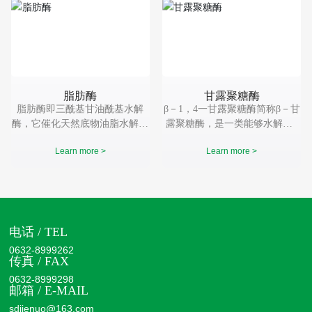
脂肪酶
甘露聚糖酶
脂肪酶即三酰基甘油酰基水解
β－1，4一甘露聚糖酶简称β－甘
酶，它催化天然底物油脂水解，
露聚糖酶，是一类能够水解含β
生成脂肪酸、甘油和甘油单酯或
－l，4一甘露糖苷键的甘露寡
Learn more >
Learn more >
二酯。 脂肪酶基本组成单位仅
糖、甘露多糖（包括甘露聚糖、
为氨基酸，通常只有一条多肽
半乳甘露聚糖、葡萄甘露聚糖
链。它的催化活性仅仅决定于它
等）的水解内切酶，属于半纤维
的蛋白质结构。
素酶类。
电话 / TEL
0632-8999262
传真 / FAX
0632-8999298
邮箱 / E-MAIL
sdjienuo@163.com