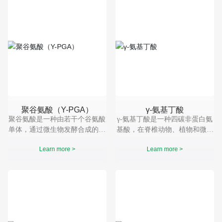
聚谷氨酸（Y-PGA）
γ-氨基丁酸
聚谷氨酸是一种由若干个谷氨酸
γ-氨基丁酸是一种四碳非蛋白氨
单体，通过微生物发酵合成的高
基酸，在脊椎动物、植物和微生
分子、阴离子型多肽聚合物。作
物中广泛存在，属强神经抑制性
Learn more >
Learn more >
为一种生物材料，γ-聚谷氨酸又
氨基酸，具有镇静、催眠、抗惊
具有生物可降解性，可食、对人
厥、降血压的生理作用。它是抑
体和环境无毒害等优点，被广泛
制性神经递质，可以抑制动物的
应用在多个领域。
活动，减少能量的消耗。