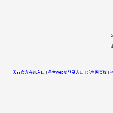
S
天行官方在线入口
|
星空web版登录入口
|
乐鱼网页版
|